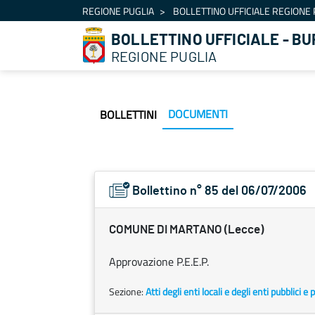
Navigazione
REGIONE PUGLIA
BOLLETTINO UFFICIALE REGIONE 
Salta al contenuto
BOLLETTINO UFFICIALE - BU
REGIONE PUGLIA
DOCUMENTI
BOLLETTINI
Bollettino n° 85 del 06/07/2006
COMUNE DI MARTANO (Lecce)
Approvazione P.E.E.P.
Sezione:
Atti degli enti locali e degli enti pubblici e p