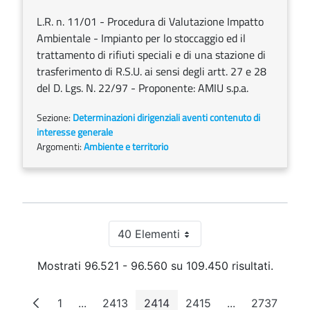
L.R. n. 11/01 - Procedura di Valutazione Impatto
Ambientale - Impianto per lo stoccaggio ed il
trattamento di rifiuti speciali e di una stazione di
trasferimento di R.S.U. ai sensi degli artt. 27 e 28
del D. Lgs. N. 22/97 - Proponente: AMIU s.p.a.
Sezione:
Determinazioni dirigenziali aventi contenuto di
interesse generale
Argomenti:
Ambiente e territorio
40 Elementi
Per pagina
Mostrati 96.521 - 96.560 su 109.450 risultati.
1
...
2413
2414
2415
...
2737
Pagina
Pagine intermedie
Pagina
Pagina
Pagina
Pagine interme
Pagina