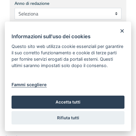
Anno di redazione
×
Numero bollettino
Informazioni sull'uso dei cookies
Questo sito web utilizza cookie essenziali per garantire
il suo corretto funzionamento e cookie di terze parti
Sezioni
per fornire servizi erogati da portali esterni. Questi
ultimi saranno impostati solo dopo il consenso.
Argomenti
Fammi scegliere
Accetta tutti
Cancella filtri
Cerca
Rifiuta tutti