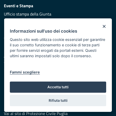
Eventi e Stampa
Ufficio stampa della Giunta
Press Regione
×
Logo e identità regionale
Informazioni sull'uso dei cookies
Accessibilità
Questo sito web utilizza cookie essenziali per garantire
Dichiarazione di accessibilità
il suo corretto funzionamento e cookie di terze parti
per fornire servizi erogati da portali esterni. Questi
URP
ultimi saranno impostati solo dopo il consenso.
Telefono: 800 713939
Scrivici:
email
Fammi scegliere
Redazione
Accetta tutti
Presentazione
Responsabili di pubblicazione
Rifiuta tutti
Protezione civile
Vai al sito di Protezione Civile Puglia