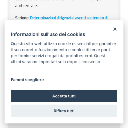
ambientale.
Sezione:
Determinazioni dirigenziali aventi contenuto di
interesse generale
×
Argomenti:
Ambiente e territorio
Informazioni sull'uso dei cookies
Questo sito web utilizza cookie essenziali per garantire
DETERMINAZIONE DEL DIRIGENTE SERVIZIO
il suo corretto funzionamento e cookie di terze parti
COMPETITIVITA’ 8 gennaio 2014, n. 11
per fornire servizi erogati da portali esterni. Questi
Scarica
Ascolta
ultimi saranno impostati solo dopo il consenso.
PO FESR 2007-2013. Asse VI. Linea di intervento
6.1 - Azione 6.1.9 - Determinazione n. 430 del
Fammi scegliere
22.04.2010 - Approvazione “Linee Guida delle
procedure amministrative del Titolo II Turismo -
Accetta tutti
Versione 1.02”.
Rifiuta tutti
Sezione:
Determinazioni dirigenziali aventi contenuto di
interesse generale