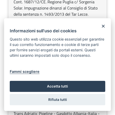
Cont. 1687/12/CE. Regione Puglia c/ Sorgenia
Solar. Impugnazione dinanzi al Consiglio di Stato
della sentenza n. 1493/2013 del Tar Lecce.
Ratifica nomina legale esterno avv. Francesco
×
Caputi Iambrenghi.
Informazioni sull'uso dei cookies
Sezione:
Deliberazioni della Giunta regionale
Questo sito web utilizza cookie essenziali per garantire
Argomenti:
Contenzioso
il suo corretto funzionamento e cookie di terze parti
per fornire servizi erogati da portali esterni. Questi
ultimi saranno impostati solo dopo il consenso.
Bollettino n° 26 del 25/02/2014
Scarica
Ascolta
Fammi scegliere
DELIBERAZIONE DELLA GIUNTA REGIONALE
31 gennaio 2014, n. 63
Accetta tutti
Scarica
Ascolta
Rifiuta tutti
D.lgs. 152/2006 e ss.mm.ii. - Aggiornamento
parere di Valutazione di Impatto Ambientale -
Trans Adriatic Pipeline - Gasdotto Albania-Italia -