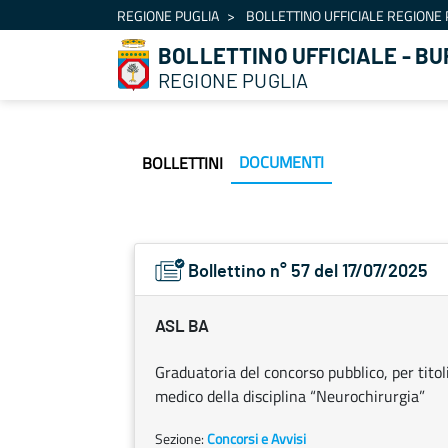
Navigazione
REGIONE PUGLIA
BOLLETTINO UFFICIALE REGIONE 
Salta al contenuto
BOLLETTINO UFFICIALE - BU
REGIONE PUGLIA
DOCUMENTI
BOLLETTINI
Bollettino n° 57 del 17/07/2025
ASL BA
Graduatoria del concorso pubblico, per titoli
medico della disciplina “Neurochirurgia”
Sezione:
Concorsi e Avvisi