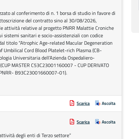
izzato al conferimento di n. 1 borsa di studio in favore di
sottoscrizione del contratto sino al 30/08/2026,
e attività relative al progetto PNRR Malattie Croniche
i sistemi sanitari e socio-assistenziali con codice
titolo “Atrophic Age-related Macular Degeneration
of Umbilical Cord Blood Platelet-rich Plasma (CB-
ologia Universitaria dell’Azienda Ospedaliero-
i Bari (CUP MASTER C53C23001160007 - CUP DERIVATO
PNRR- B93C23001660007-01).
Scarica
Ascolta
Scarica
Ascolta
ttività degli enti di Terzo settore”