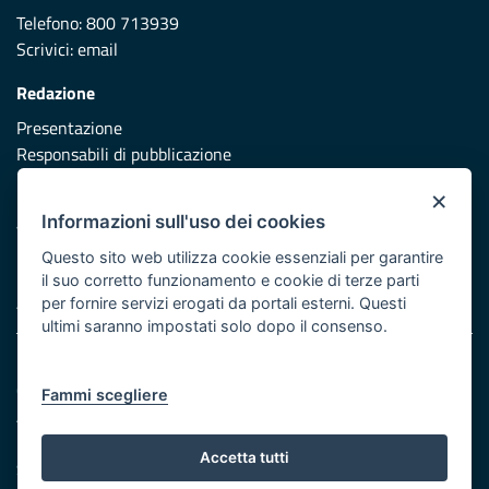
Telefono: 800 713939
Scrivici:
email
Redazione
Presentazione
Responsabili di pubblicazione
×
Protezione civile
Informazioni sull'uso dei cookies
Vai al sito di Protezione Civile Puglia
Questo sito web utilizza cookie essenziali per garantire
Iniziativa finanziata con risorse del POR Puglia 2014/2020 -
il suo corretto funzionamento e cookie di terze parti
Asse XI
per fornire servizi erogati da portali esterni. Questi
ultimi saranno impostati solo dopo il consenso.
Note legali
Cookie e privacy
Fammi scegliere
Atti di notifica
Feed RSS
Accetta tutti
Servizi Intranet