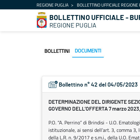
Navigazione
REGIONE PUGLIA
BOLLETTINO UFFICIALE REGIONE 
Salta al contenuto
BOLLETTINO UFFICIALE - BU
REGIONE PUGLIA
DOCUMENTI
BOLLETTINI
Bollettino n° 42 del 04/05/2023
DETERMINAZIONE DEL DIRIGENTE SEZI
GOVERNO DELL’OFFERTA 7 marzo 2023, 
P.O. “A. Perrino” di Brindisi - U.O. Ematolo
istituzionale, ai sensi dell’art. 3, comma 3, 
della L.R. n. 9/2017 e s.m.i., della U.O. Emat