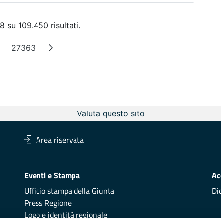
8 su 109.450 risultati.
27363
agine intermedie
Pagina
Valuta questo sito
Area riservata
Eventi e Stampa
Ac
Ufficio stampa della Giunta
Di
Press Regione
Logo e identità regionale