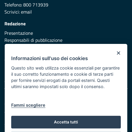
Telefono: 800 713939
Scrivici:
email
Redazione
Presentazione
Responsabili di pubblicazione
×
Protezione civile
Informazioni sull'uso dei cookies
Vai al sito di Protezione Civile Puglia
Questo sito web utilizza cookie essenziali per garantire
Iniziativa finanziata con risorse del POR Puglia 2014/2020 -
il suo corretto funzionamento e cookie di terze parti
Asse XI
per fornire servizi erogati da portali esterni. Questi
ultimi saranno impostati solo dopo il consenso.
Note legali
Cookie e privacy
Fammi scegliere
Atti di notifica
Feed RSS
Accetta tutti
Servizi Intranet