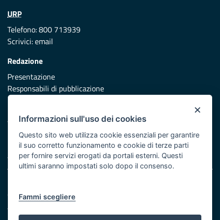
URP
Telefono: 800 713939
Scrivici:
email
Redazione
Presentazione
Responsabili di pubblicazione
×
Protezione civile
Informazioni sull'uso dei cookies
Vai al sito di Protezione Civile Puglia
Questo sito web utilizza cookie essenziali per garantire
Iniziativa finanziata con risorse del POR Puglia 2014/2020 -
il suo corretto funzionamento e cookie di terze parti
Asse XI
per fornire servizi erogati da portali esterni. Questi
ultimi saranno impostati solo dopo il consenso.
Note legali
Cookie e privacy
Fammi scegliere
Atti di notifica
Feed RSS