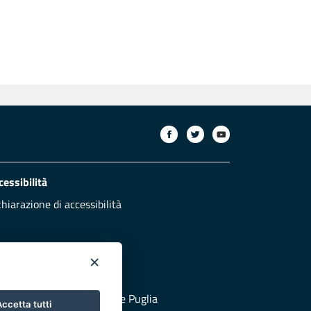
cessibilità
chiarazione di accessibilità
×
otezione civile
 al sito di Protezione Civile Puglia
ccetta tutti