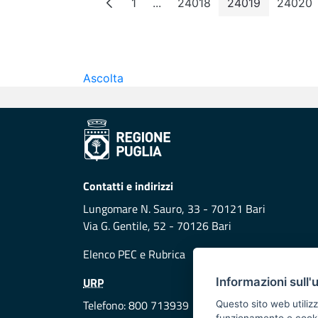
1
...
24018
24019
24020
Pagina
Pagine intermedie
Pagina
Pagina
Pag
Ascolta
Contatti e indirizzi
Lungomare N. Sauro, 33 - 70121 Bari
Via G. Gentile, 52 - 70126 Bari
Elenco PEC
e
Rubrica
URP
Informazioni sull'
Telefono: 800 713939
Questo sito web utilizz