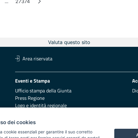
...
27374
ina
Pagine intermedie
Pagina
Valuta questo sito
Area riservata
Eventi e Stampa
Ac
Ufficio stampa della Giunta
Di
Press Regione
Logo e identità regionale
Redazione
Pr
uso dei cookies
Presentazione
Vai
a cookie essenziali per garantire il suo corretto
A