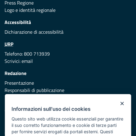
Press Regione
Logo e identità regionale
Accessibilità
Dichiarazione di accessibilità
URP
Telefono: 800 713939
Scrivici:
email
Redazione
Presentazione
Responsabili di pubblicazione
×
Protezione civile
Informazioni sull'uso dei cookies
Vai al sito di Protezione Civile Puglia
Questo sito web utilizza cookie essenziali per garantire
Iniziativa finanziata con risorse del POR Puglia 2014/2020 -
il suo corretto funzionamento e cookie di terze parti
Asse XI
per fornire servizi erogati da portali esterni. Questi