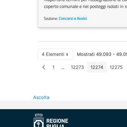
coperto comunale e nei posteggi isolati in 
Sezione:
Concorsi e Avvisi
4 Elementi
Mostrati 49.093 - 49.09
Per pagina
1
...
12273
12274
12275
Pagina
Pagine intermedie
Pagina
Pagina
Pagi
Ascolta