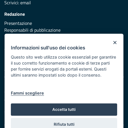
Scrivici:
email
Redazione
Presentazione
Responsabili di pubblicazione
×
Protezione civile
Informazioni sull'uso dei cookies
Vai al sito di Protezione Civile Puglia
Questo sito web utilizza cookie essenziali per garantire
Iniziativa finanziata con risorse del POR Puglia 2014/2020 -
il suo corretto funzionamento e cookie di terze parti
Asse XI
per fornire servizi erogati da portali esterni. Questi
ultimi saranno impostati solo dopo il consenso.
Note legali
Cookie e privacy
Fammi scegliere
Atti di notifica
Feed RSS
Accetta tutti
Servizi Intranet
Rifiuta tutti