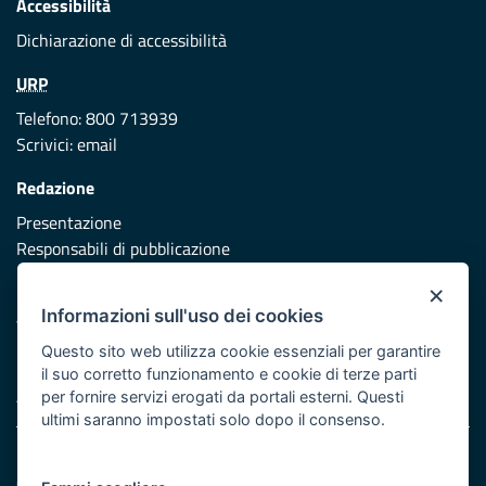
Accessibilità
Dichiarazione di accessibilità
URP
Telefono: 800 713939
Scrivici:
email
Redazione
Presentazione
Responsabili di pubblicazione
×
Protezione civile
Informazioni sull'uso dei cookies
Vai al sito di Protezione Civile Puglia
Questo sito web utilizza cookie essenziali per garantire
Iniziativa finanziata con risorse del POR Puglia 2014/2020 -
il suo corretto funzionamento e cookie di terze parti
Asse XI
per fornire servizi erogati da portali esterni. Questi
ultimi saranno impostati solo dopo il consenso.
Note legali
Cookie e privacy