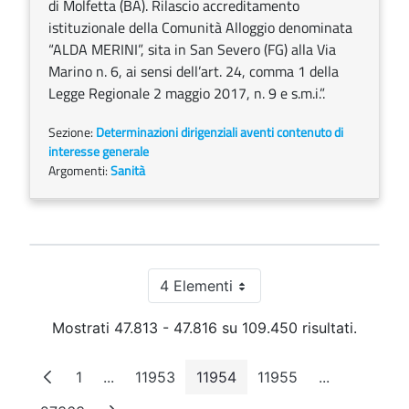
di Molfetta (BA). Rilascio accreditamento
istituzionale della Comunità Alloggio denominata
“ALDA MERINI”, sita in San Severo (FG) alla Via
Marino n. 6, ai sensi dell’art. 24, comma 1 della
Legge Regionale 2 maggio 2017, n. 9 e s.m.i.”.
Sezione:
Determinazioni dirigenziali aventi contenuto di
interesse generale
Argomenti:
Sanità
4 Elementi
Per pagina
Mostrati 47.813 - 47.816 su 109.450 risultati.
1
...
11953
11954
11955
...
Pagina
Pagine intermedie
Pagina
Pagina
Pagina
Pagine inte