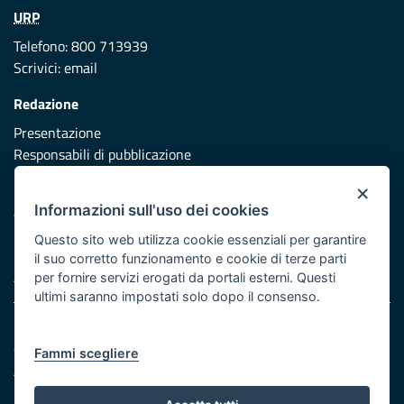
URP
Telefono: 800 713939
Scrivici:
email
Redazione
Presentazione
Responsabili di pubblicazione
×
Protezione civile
Informazioni sull'uso dei cookies
Vai al sito di Protezione Civile Puglia
Questo sito web utilizza cookie essenziali per garantire
Iniziativa finanziata con risorse del POR Puglia 2014/2020 -
il suo corretto funzionamento e cookie di terze parti
Asse XI
per fornire servizi erogati da portali esterni. Questi
ultimi saranno impostati solo dopo il consenso.
Note legali
Cookie e privacy
Fammi scegliere
Atti di notifica
Feed RSS