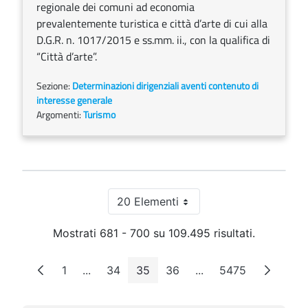
regionale dei comuni ad economia
prevalentemente turistica e città d’arte di cui alla
D.G.R. n. 1017/2015 e ss.mm. ii., con la qualifica di
“Città d’arte”.
Sezione:
Determinazioni dirigenziali aventi contenuto di
interesse generale
Argomenti:
Turismo
20 Elementi
Per pagina
Mostrati 681 - 700 su 109.495 risultati.
1
...
34
35
36
...
5475
Pagina
Pagine intermedie
Pagina
Pagina
Pagina
Pagine intermedie
Pagina