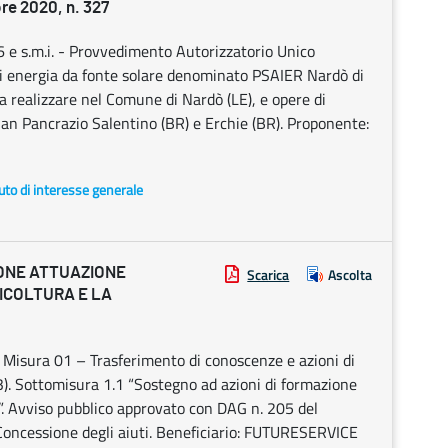
e 2020, n. 327
6 e s.m.i. - Provvedimento Autorizzatorio Unico
di energia da fonte solare denominato PSAIER Nardò di
realizzare nel Comune di Nardò (LE), e opere di
an Pancrazio Salentino (BR) e Erchie (BR). Proponente:
uto di interesse generale
IONE ATTUAZIONE
Scarica
Ascolta
ICOLTURA E LA
isura 01 – Trasferimento di conoscenze e azioni di
). Sottomisura 1.1 “Sostegno ad azioni di formazione
”. Avviso pubblico approvato con DAG n. 205 del
oncessione degli aiuti. Beneficiario: FUTURESERVICE