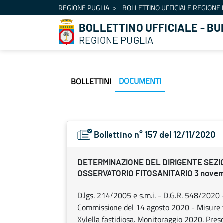
Navigazione
REGIONE PUGLIA
BOLLETTINO UFFICIALE REGIONE 
Salta al contenuto
BOLLETTINO UFFICIALE - BU
REGIONE PUGLIA
DOCUMENTI
BOLLETTINI
Bollettino n° 157 del 12/11/2020
DETERMINAZIONE DEL DIRIGENTE SEZI
OSSERVATORIO FITOSANITARIO 3 novemb
D.lgs. 214/2005 e s.m.i. - D.G.R. 548/202
Commissione del 14 agosto 2020 - Misure fit
Xylella fastidiosa. Monitoraggio 2020. Prescr