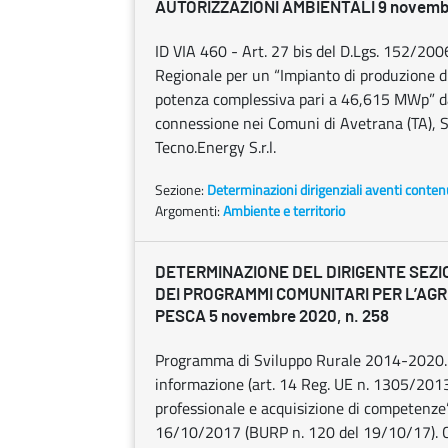
AUTORIZZAZIONI AMBIENTALI 9 novembr
ID VIA 460 - Art. 27 bis del D.Lgs. 152/200
Regionale per un “Impianto di produzione 
potenza complessiva pari a 46,615 MWp” da 
connessione nei Comuni di Avetrana (TA), S
Tecno.Energy S.r.l.
Sezione:
Determinazioni dirigenziali aventi conten
Argomenti:
Ambiente e territorio
DETERMINAZIONE DEL DIRIGENTE SEZ
DEI PROGRAMMI COMUNITARI PER L’AGR
PESCA 5 novembre 2020, n. 258
Programma di Sviluppo Rurale 2014-2020. M
informazione (art. 14 Reg. UE n. 1305/2013
professionale e acquisizione di competenze
16/10/2017 (BURP n. 120 del 19/10/17). C