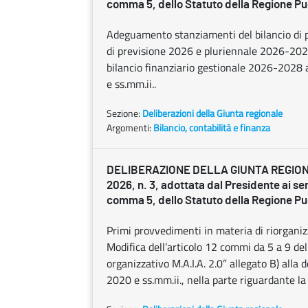
comma 5, dello Statuto della Regione Pu
Adeguamento stanziamenti del bilancio di p
di previsione 2026 e pluriennale 2026-20
bilancio finanziario gestionale 2026-2028 a
e ss.mm.ii..
Sezione:
Deliberazioni della Giunta regionale
Argomenti:
Bilancio, contabilità e finanza
DELIBERAZIONE DELLA GIUNTA REGIONA
2026, n. 3, adottata dal Presidente ai sens
comma 5, dello Statuto della Regione Pu
Primi provvedimenti in materia di riorganiz
Modifica dell’articolo 12 commi da 5 a 9 de
organizzativo M.A.I.A. 2.0” allegato B) alla
2020 e ss.mm.ii., nella parte riguardante la 