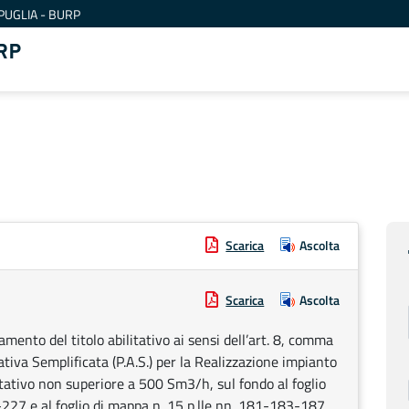
PUGLIA - BURP
RP
Scarica
Ascolta
Scarica
Ascolta
ento del titolo abilitativo ai sensi dell’art. 8, comma
ativa Semplificata (P.A.S.) per la Realizzazione impianto
ativo non superiore a 500 Sm3/h, sul fondo al foglio
27 e al foglio di mappa n. 15 p.lle nn. 181-183-187.