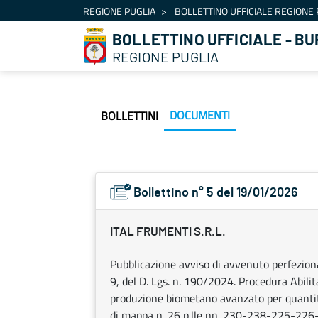
Navigazione
REGIONE PUGLIA
BOLLETTINO UFFICIALE REGIONE 
Salta al contenuto
BOLLETTINO UFFICIALE - BU
REGIONE PUGLIA
DOCUMENTI
BOLLETTINI
Bollettino n° 5 del 19/01/2026
ITAL FRUMENTI S.R.L.
Pubblicazione avviso di avvenuto perfezionam
9, del D. Lgs. n. 190/2024. Procedura Abilit
produzione biometano avanzato per quantit
di mappa n. 26 p.lle nn. 230-238-225-226-2