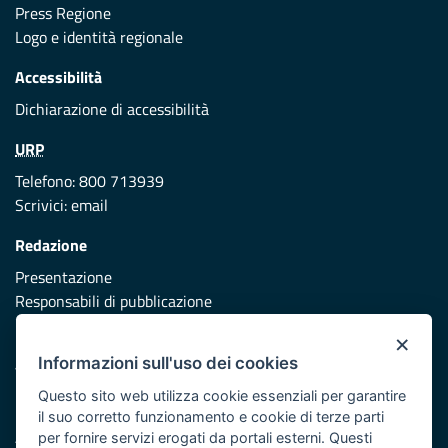
Press Regione
Logo e identità regionale
Accessibilità
Dichiarazione di accessibilità
URP
Telefono: 800 713939
Scrivici:
email
Redazione
Presentazione
Responsabili di pubblicazione
×
Protezione civile
Informazioni sull'uso dei cookies
Vai al sito di Protezione Civile Puglia
Questo sito web utilizza cookie essenziali per garantire
Iniziativa finanziata con risorse del POR Puglia 2014/2020 -
il suo corretto funzionamento e cookie di terze parti
Asse XI
per fornire servizi erogati da portali esterni. Questi