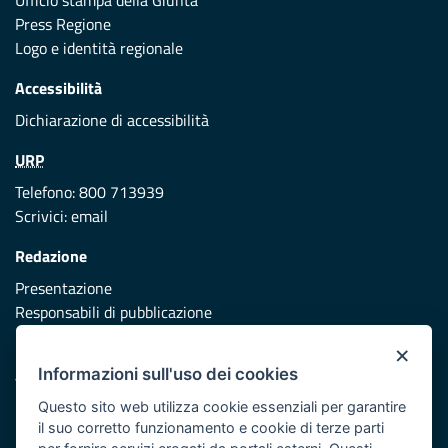
Ufficio stampa della Giunta
Press Regione
Logo e identità regionale
Accessibilità
Dichiarazione di accessibilità
URP
Telefono: 800 713939
Scrivici:
email
Redazione
Presentazione
Responsabili di pubblicazione
×
Protezione civile
Informazioni sull'uso dei cookies
Vai al sito di Protezione Civile Puglia
Questo sito web utilizza cookie essenziali per garantire
Iniziativa finanziata con risorse del POR Puglia 2014/2020 -
il suo corretto funzionamento e cookie di terze parti