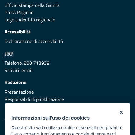
Ufficio stampa della Giunta
Press Regione
Logo e identità regionale
Accessibilità
Dichiarazione di accessibilità
URP
Telefono: 800 713939
Scrivici:
email
Redazione
Presentazione
Responsabili di pubblicazione
×
Protezione civile
Informazioni sull'uso dei cookies
Vai al sito di Protezione Civile Puglia
Questo sito web utilizza cookie essenziali per garantire
Iniziativa finanziata con risorse del POR Puglia 2014/2020 -
il suo corretto funzionamento e cookie di terze parti