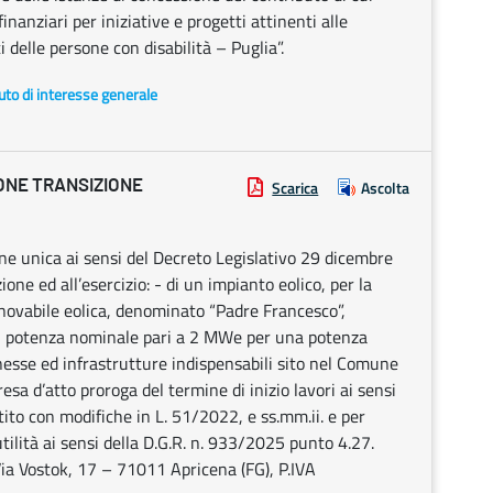
nanziari per iniziative e progetti attinenti alle
 delle persone con disabilità – Puglia”.
uto di interesse generale
ONE TRANSIZIONE
Scarica
Ascolta
ne unica ai sensi del Decreto Legislativo 29 dicembre
ione ed all’esercizio: - di un impianto eolico, per la
nnovabile eolica, denominato “Padre Francesco”,
di potenza nominale pari a 2 MWe per una potenza
sse ed infrastrutture indispensabili sito nel Comune
resa d’atto proroga del termine di inizio lavori ai sensi
tito con modifiche in L. 51/2022, e ss.mm.ii. e per
utilità ai sensi della D.G.R. n. 933/2025 punto 4.27.
 Via Vostok, 17 – 71011 Apricena (FG), P.IVA