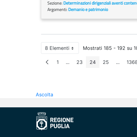
Sezione:
Determinazioni dirigenziali aventi conten
Argomenti:
Demanio e patrimonio
8 Elementi
Mostrati 185 - 192 su 10
Per pagina
1
...
23
24
25
...
136
Pagina
Pagine intermedie
Pagina
Pagina
Pagina
Pagine i
P
Ascolta