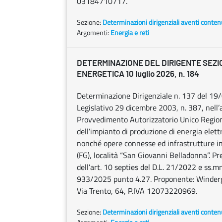
03184710717.
Sezione:
Determinazioni dirigenziali aventi conten
Argomenti:
Energia e reti
DETERMINAZIONE DEL DIRIGENTE SEZI
ENERGETICA 10 luglio 2026, n. 184
Determinazione Dirigenziale n. 137 del 19/
Legislativo 29 dicembre 2003, n. 387, nell’a
Provvedimento Autorizzatorio Unico Regional
dell’impianto di produzione di energia elet
nonché opere connesse ed infrastrutture ind
(FG), località “San Giovanni Belladonna”. Pre
dell’art. 10 septies del D.L. 21/2022 e ss.mm.
933/2025 punto 4.27. Proponente: Winderg S
Via Trento, 64, P.IVA 12073220969.
Sezione:
Determinazioni dirigenziali aventi conten