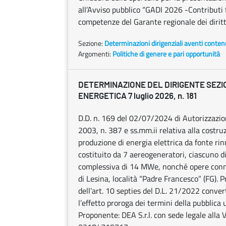
all’Avviso pubblico “GADI 2026 -Contributi fi
competenze del Garante regionale dei diritti
Sezione:
Determinazioni dirigenziali aventi conten
Argomenti:
Politiche di genere e pari opportunità
DETERMINAZIONE DEL DIRIGENTE SEZI
ENERGETICA 7 luglio 2026, n. 181
D.D. n. 169 del 02/07/2024 di Autorizzazio
2003, n. 387 e ss.mm.ii relativa alla costruz
produzione di energia elettrica da fonte ri
costituito da 7 aereogeneratori, ciascuno 
complessiva di 14 MWe, nonché opere conne
di Lesina, località “Padre Francesco” (FG). P
dell’art. 10 septies del D.L. 21/2022 conver
l’effetto proroga dei termini della pubblica 
Proponente: DEA S.r.l. con sede legale alla