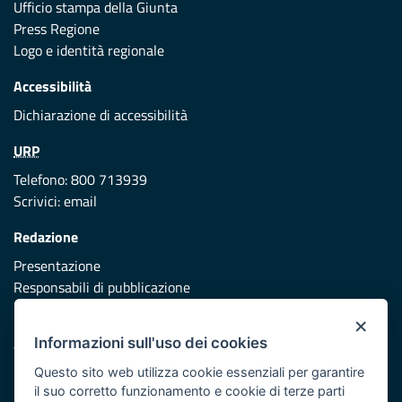
Ufficio stampa della Giunta
Press Regione
Logo e identità regionale
Accessibilità
Dichiarazione di accessibilità
URP
Telefono: 800 713939
Scrivici:
email
Redazione
Presentazione
Responsabili di pubblicazione
×
Protezione civile
Informazioni sull'uso dei cookies
Vai al sito di Protezione Civile Puglia
Questo sito web utilizza cookie essenziali per garantire
Iniziativa finanziata con risorse del POR Puglia 2014/2020 -
il suo corretto funzionamento e cookie di terze parti