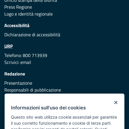
Ufficio stampa della Giunta
Press Regione
Logo e identità regionale
Accessibilità
Dichiarazione di accessibilità
URP
Telefono: 800 713939
Scrivici:
email
Redazione
Presentazione
Responsabili di pubblicazione
×
Protezione civile
Informazioni sull'uso dei cookies
Vai al sito di Protezione Civile Puglia
Questo sito web utilizza cookie essenziali per garantire
Iniziativa finanziata con risorse del POR Puglia 2014/2020 -
il suo corretto funzionamento e cookie di terze parti