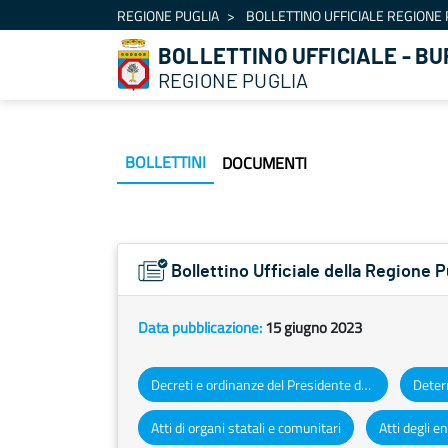
Navigazione
REGIONE PUGLIA
BOLLETTINO UFFICIALE REGIONE 
Salta al contenuto
BOLLETTINO UFFICIALE - BU
REGIONE PUGLIA
BOLLETTINI
DOCUMENTI
Bollettino Ufficiale della Regione 
Data pubblicazione:
15 giugno 2023
Decreti e ordinanze del Presidente della Giunta regionale
Atti di organi statali e comunitari