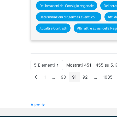
Deliberazioni del Consiglio regionale
Deliberaz
Determinazioni dirigenziali aventi contenuto di interesse generale
Appalti e Contratti
5 Elementi
Mostrati 451 - 455 su 5.171
Per pagina
1
...
90
91
92
...
1035
Pagina
Pagine intermedie
Pagina
Pagina
Pagina
Pagine int
Pagi
Ascolta