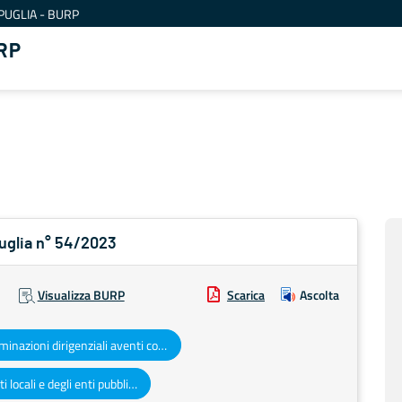
PUGLIA - BURP
RP
Puglia n° 54/2023
Visualizza BURP
Scarica
Ascolta
Determinazioni dirigenziali aventi contenuto di interesse generale
Atti degli enti locali e degli enti pubblici e privati