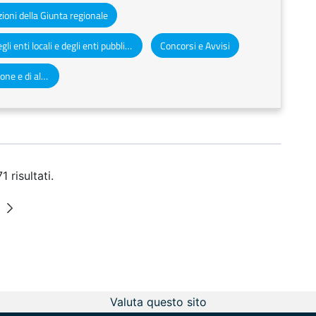
ioni della Giunta regionale
Atti degli enti locali e degli enti pubblici e privati
Concorsi e Avvisi
Altri atti e avvisi della Regione e di altri enti pubblici che interessano la collettività regionale
 risultati.
ermedie
na
Valuta questo sito