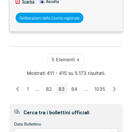
Scarica
Ascolta
Deliberazioni della Giunta regionale
5 Elementi
Per pagina
Mostrati 411 - 415 su 5.173 risultati.
1
...
82
83
84
...
1035
Pagina
Pagine intermedie
Pagina
Pagina
Pagina
Pagine intermedie
Pagina
Cerca tra i bollettini ufficiali
Data Bollettino