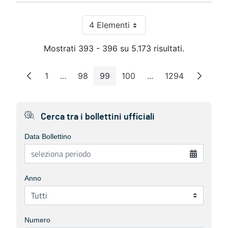
4 Elementi
Per pagina
Mostrati 393 - 396 su 5.173 risultati.
1
...
98
99
100
...
1294
Pagina
Pagine intermedie
Pagina
Pagina
Pagina
Pagine intermedie
Pagina
Cerca tra i bollettini ufficiali
Data Bollettino
Anno
Numero