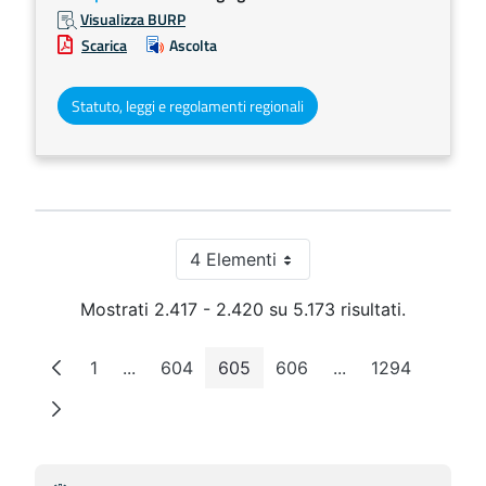
Visualizza BURP
Scarica
Ascolta
Statuto, leggi e regolamenti regionali
4 Elementi
Per pagina
Mostrati 2.417 - 2.420 su 5.173 risultati.
1
...
604
605
606
...
1294
Pagina
Pagine intermedie
Pagina
Pagina
Pagina
Pagine intermedie
Pagina