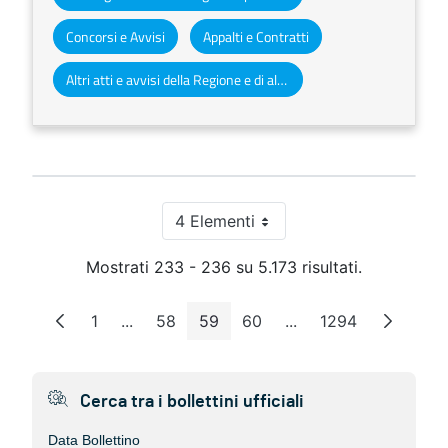
Concorsi e Avvisi
Appalti e Contratti
Altri atti e avvisi della Regione e di altri enti pubblici che interessano la collettività regionale
4 Elementi
Per pagina
Mostrati 233 - 236 su 5.173 risultati.
1
...
58
59
60
...
1294
Pagina
Pagine intermedie
Pagina
Pagina
Pagina
Pagine intermedie
Pagina
Cerca tra i bollettini ufficiali
Data Bollettino