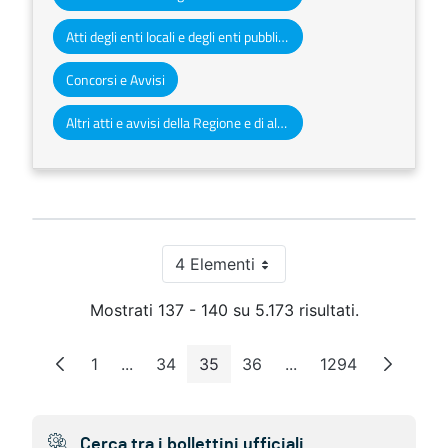
Atti degli enti locali e degli enti pubblici e privati
Concorsi e Avvisi
Altri atti e avvisi della Regione e di altri enti pubblici che interessano la collettività regionale
4 Elementi
Per pagina
Mostrati 137 - 140 su 5.173 risultati.
1
...
34
35
36
...
1294
Pagina
Pagine intermedie
Pagina
Pagina
Pagina
Pagine intermedie
Pagina
Cerca tra i bollettini ufficiali