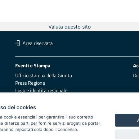
Valuta questo sito
Area riservata
Eventi e Stampa
Ac
Ufficio stampa della Giunta
Di
Press Regione
Logo e identità regionale
Redazione
Pr
uso dei cookies
Presentazione
Vai
a cookie essenziali per garantire il suo corretto
A
di terze parti per fornire servizi erogati da portali
Responsabili di pubblicazione
 saranno impostati solo dopo il consenso.
 2014/2020 - Asse XI