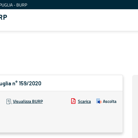
PUGLIA - BURP
RP
Puglia n° 159/2020
Visualizza BURP
Scarica
Ascolta