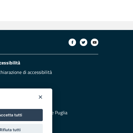
cessibilità
chiarazione di accessibilità
×
otezione civile
 al sito di Protezione Civile Puglia
ccetta tutti
Rifiuta tutti