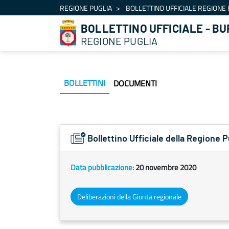
Navigazione
REGIONE PUGLIA
BOLLETTINO UFFICIALE REGIONE 
Salta al contenuto
BOLLETTINO UFFICIALE - BU
REGIONE PUGLIA
BOLLETTINI
DOCUMENTI
Bollettino Ufficiale della Regione 
Data pubblicazione:
20 novembre 2020
Deliberazioni della Giunta regionale