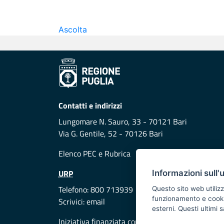
Ascolta
Contatti e indirizzi
Lungomare N. Sauro, 33 - 70121 Bari
Via G. Gentile, 52 - 70126 Bari
Elenco PEC
e
Rubrica
URP
Informazioni sull'
Telefono: 800 713939
Questo sito web utilizz
funzionamento e cookie 
Scrivici:
email
esterni. Questi ultimi
Iniziativa finanziata con risorse del POR Puglia