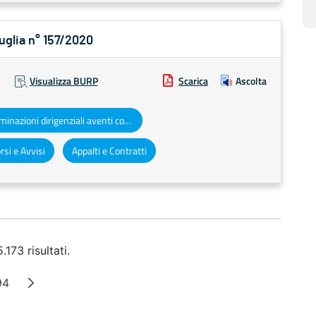
Puglia n° 157/2020
Visualizza BURP
Scarica
Ascolta
Determinazioni dirigenziali aventi contenuto di interesse generale
si e Avvisi
Appalti e Contratti
.173 risultati.
94
 intermedie
Pagina