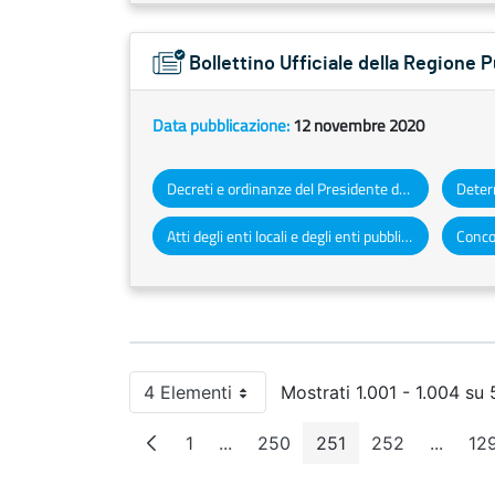
Bollettino Ufficiale della Regione 
Data pubblicazione:
12 novembre 2020
Decreti e ordinanze del Presidente della Giunta regionale
Atti degli enti locali e degli enti pubblici e privati
Concor
4 Elementi
Mostrati 1.001 - 1.004 su 5
Per pagina
1
...
250
251
252
...
12
Pagina
Pagine intermedie
Pagina
Pagina
Pagina
Pagine