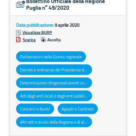
Bollettino Ufficiale della Regione
Puglia n° 49/2020
Data pubblicazione:
9 aprile 2020
Visualizza BURP
Scarica
Ascolta
Deliberazioni della Giunta regionale
Decreti e ordinanze del Presidente della Giunta regionale
Determinazioni dirigenziali aventi contenuto di interesse generale
Atti degli enti locali e degli enti pubblici e privati
Concorsi e Avvisi
Appalti e Contratti
Altri atti e avvisi della Regione e di altri enti pubblici che interessano la collettività regionale