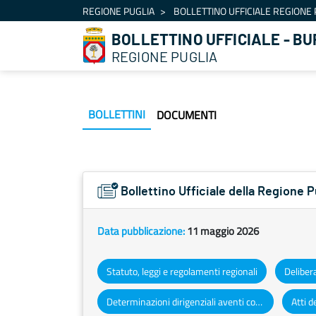
Navigazione
REGIONE PUGLIA
BOLLETTINO UFFICIALE REGIONE 
Salta al contenuto
BOLLETTINO UFFICIALE - BU
REGIONE PUGLIA
BOLLETTINI
DOCUMENTI
Bollettino Ufficiale della Regione 
Data pubblicazione:
11 maggio 2026
Statuto, leggi e regolamenti regionali
Deliber
Determinazioni dirigenziali aventi contenuto di interesse generale