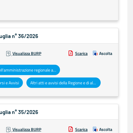
Puglia n° 36/2026
Visualizza BURP
Scarica
Ascolta
Atti dell'amministrazione regionale ad obbligo di pubblicazione
si e Avvisi
Altri atti e avvisi della Regione e di altri enti pubblici che interessano la collettività regionale
Puglia n° 35/2026
Visualizza BURP
Scarica
Ascolta