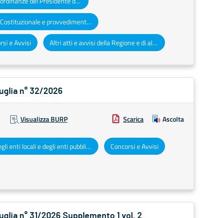
Decreti e ordinanze del Presidente della Giunta regionale
Corte Costituzionale e provvedimenti organi giurisdizionali
si e Avvisi
Altri atti e avvisi della Regione e di altri enti pubblici che interessano la collettività regionale
Puglia n° 32/2026
Visualizza BURP
Scarica
Ascolta
Atti degli enti locali e degli enti pubblici e privati
Concorsi e Avvisi
Puglia n° 31/2026 Supplemento 1 vol. 2