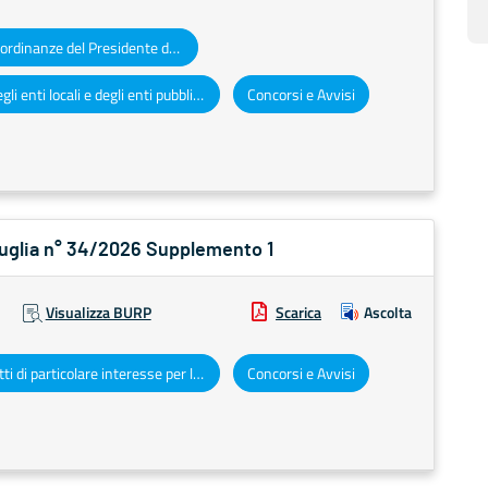
Decreti e ordinanze del Presidente della Giunta regionale
Atti degli enti locali e degli enti pubblici e privati
Concorsi e Avvisi
 Puglia n° 34/2026 Supplemento 1
Visualizza BURP
Scarica
Ascolta
Altri atti di particolare interesse per la Regione Puglia
Concorsi e Avvisi