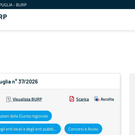
PUGLIA - BURP
RP
Puglia n° 37/2026
Visualizza BURP
Scarica
Ascolta
azioni della Giunta regionale
Atti degli enti locali e degli enti pubblici e privati
Concorsi e Avvisi