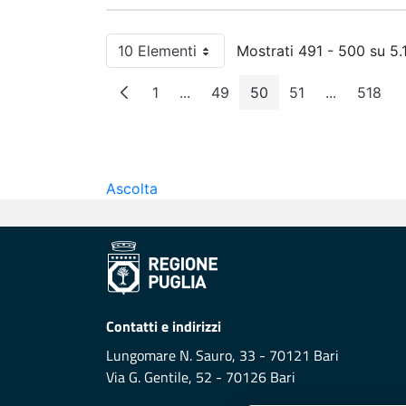
10 Elementi
Mostrati 491 - 500 su 5.17
Per pagina
1
...
49
50
51
...
518
Pagina
Pagine intermedie
Pagina
Pagina
Pagina
Pagine int
Pagi
Ascolta
Contatti e indirizzi
Lungomare N. Sauro, 33 - 70121 Bari
Via G. Gentile, 52 - 70126 Bari