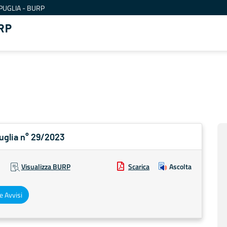
PUGLIA - BURP
RP
Puglia n° 29/2023
Visualizza BURP
Scarica
Ascolta
e Avvisi