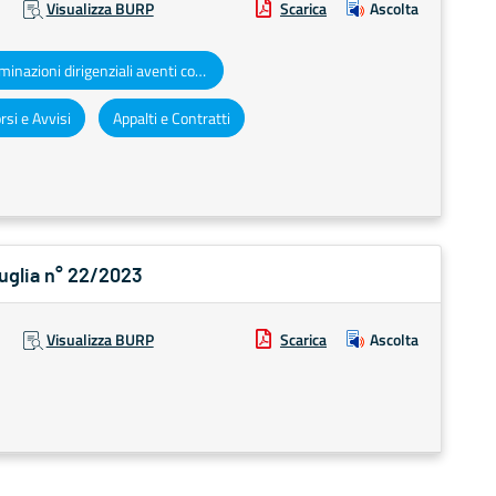
Visualizza BURP
Scarica
Ascolta
Determinazioni dirigenziali aventi contenuto di interesse generale
si e Avvisi
Appalti e Contratti
Puglia n° 22/2023
Visualizza BURP
Scarica
Ascolta