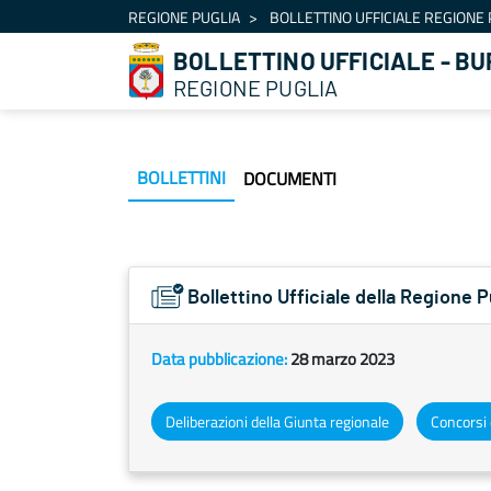
Navigazione
REGIONE PUGLIA
BOLLETTINO UFFICIALE REGIONE 
Salta al contenuto
BOLLETTINO UFFICIALE - BU
REGIONE PUGLIA
BOLLETTINI
DOCUMENTI
Bollettino Ufficiale della Regione 
Data pubblicazione:
28 marzo 2023
Deliberazioni della Giunta regionale
Concorsi 