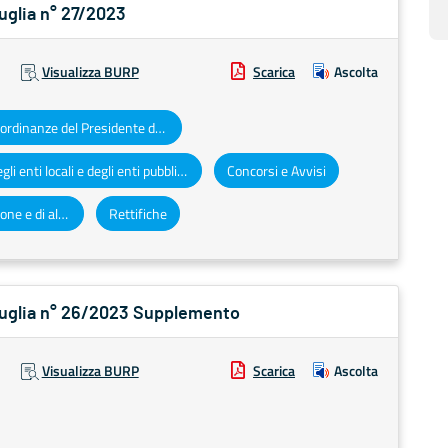
Puglia n° 27/2023
Visualizza BURP
Scarica
Ascolta
Decreti e ordinanze del Presidente della Giunta regionale
Atti degli enti locali e degli enti pubblici e privati
Concorsi e Avvisi
Altri atti e avvisi della Regione e di altri enti pubblici che interessano la collettività regionale
Rettifiche
 Puglia n° 26/2023 Supplemento
Visualizza BURP
Scarica
Ascolta