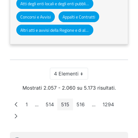
Atti degli enti locali e degli enti pubblici e privati
Concorsi e Avvisi
Appalti e Contratti
Altri atti e avvisi della Regione e di altri enti pubblici che interessano la collettività regionale
4 Elementi
Per pagina
Mostrati 2.057 - 2.060 su 5.173 risultati.
1
...
514
515
516
...
1294
Pagina
Pagine intermedie
Pagina
Pagina
Pagina
Pagine intermedie
Pagina