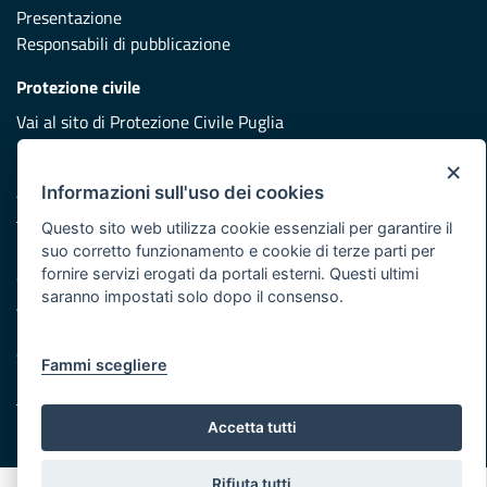
Presentazione
Responsabili di pubblicazione
Protezione civile
Vai al sito di Protezione Civile Puglia
Iniziativa finanziata con risorse del POR Puglia 2014/2020 -
×
Asse XI
Informazioni sull'uso dei cookies
Questo sito web utilizza cookie essenziali per garantire il
suo corretto funzionamento e cookie di terze parti per
Note legali
fornire servizi erogati da portali esterni. Questi ultimi
Cookie e privacy
saranno impostati solo dopo il consenso.
Atti di notifica
Feed RSS
Servizi Intranet
Fammi scegliere
Accetta tutti
© Regione Puglia
Rifiuta tutti