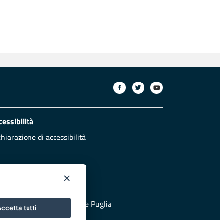
cessibilità
chiarazione di accessibilità
×
otezione civile
 al sito di Protezione Civile Puglia
ccetta tutti