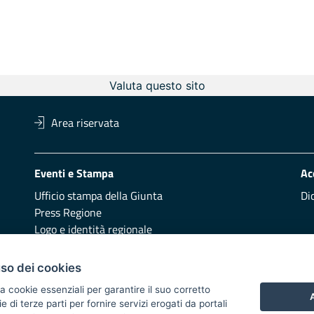
Valuta questo sito
Area riservata
Eventi e Stampa
Ac
Ufficio stampa della Giunta
Di
Press Regione
Logo e identità regionale
Redazione
Pr
uso dei cookies
Presentazione
Vai
a cookie essenziali per garantire il suo corretto
A
di terze parti per fornire servizi erogati da portali
Responsabili di pubblicazione