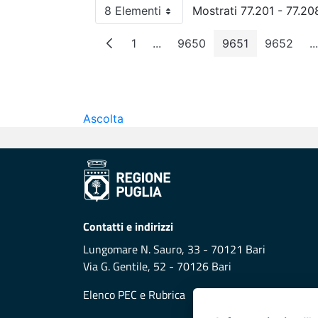
8 Elementi
Mostrati 77.201 - 77.208
Per pagina
1
...
9650
9651
9652
...
Pagina
Pagine intermedie
Pagina
Pagina
Pagina
P
Ascolta
Contatti e indirizzi
Lungomare N. Sauro, 33 - 70121 Bari
Via G. Gentile, 52 - 70126 Bari
Elenco PEC
e
Rubrica