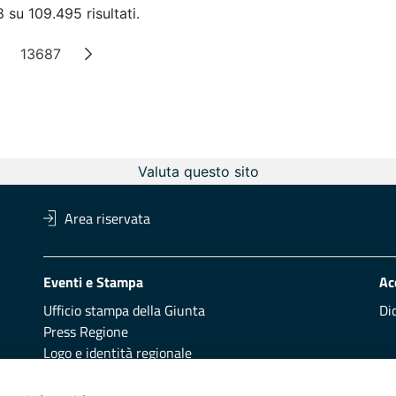
 su 109.495 risultati.
13687
agine intermedie
Pagina
Valuta questo sito
Area riservata
Eventi e Stampa
Ac
Ufficio stampa della Giunta
Di
Press Regione
Logo e identità regionale