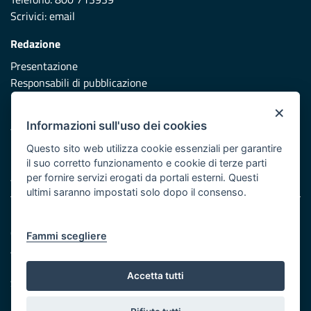
Scrivici:
email
Redazione
Presentazione
Responsabili di pubblicazione
×
Protezione civile
Informazioni sull'uso dei cookies
Vai al sito di Protezione Civile Puglia
Questo sito web utilizza cookie essenziali per garantire
Iniziativa finanziata con risorse del POR Puglia 2014/2020 -
il suo corretto funzionamento e cookie di terze parti
Asse XI
per fornire servizi erogati da portali esterni. Questi
ultimi saranno impostati solo dopo il consenso.
Note legali
Cookie e privacy
Fammi scegliere
Atti di notifica
Feed RSS
Accetta tutti
Servizi Intranet