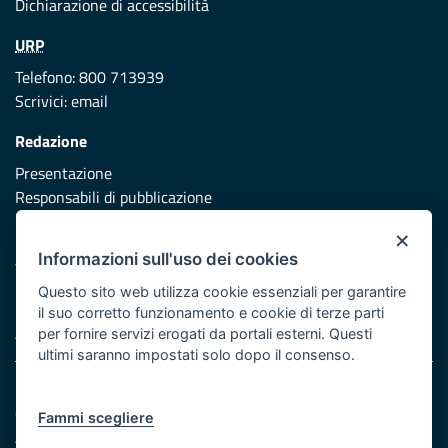
Dichiarazione di accessibilità
URP
Telefono: 800 713939
Scrivici:
email
Redazione
Presentazione
Responsabili di pubblicazione
×
Protezione civile
Informazioni sull'uso dei cookies
Vai al sito di Protezione Civile Puglia
Questo sito web utilizza cookie essenziali per garantire
Iniziativa finanziata con risorse del POR Puglia 2014/2020 -
il suo corretto funzionamento e cookie di terze parti
Asse XI
per fornire servizi erogati da portali esterni. Questi
ultimi saranno impostati solo dopo il consenso.
Note legali
Cookie e privacy
Fammi scegliere
Atti di notifica