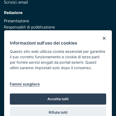
Scrivici:
email
Redazione
Presentazione
Responsabili di pubblicazione
×
Protezione civile
Informazioni sull'uso dei cookies
Vai al sito di Protezione Civile Puglia
Questo sito web utilizza cookie essenziali per garantire
Iniziativa finanziata con risorse del POR Puglia 2014/2020 -
il suo corretto funzionamento e cookie di terze parti
Asse XI
per fornire servizi erogati da portali esterni. Questi
ultimi saranno impostati solo dopo il consenso.
Note legali
Cookie e privacy
Fammi scegliere
Atti di notifica
Feed RSS
Accetta tutti
Servizi Intranet
Rifiuta tutti