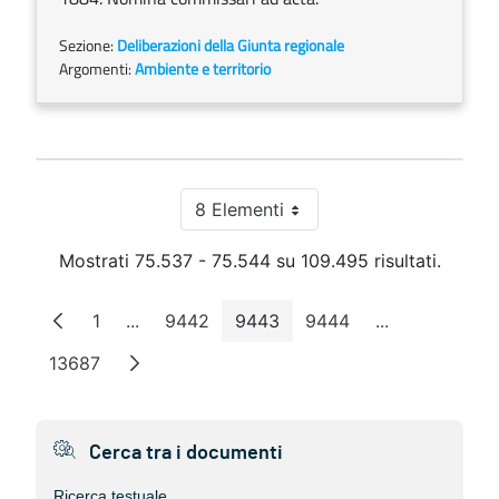
Sezione:
Deliberazioni della Giunta regionale
Argomenti:
Ambiente e territorio
8 Elementi
Per pagina
Mostrati 75.537 - 75.544 su 109.495 risultati.
1
...
9442
9443
9444
...
Pagina
Pagine intermedie
Pagina
Pagina
Pagina
Pagine interm
13687
Pagina
Cerca tra i documenti
Ricerca testuale