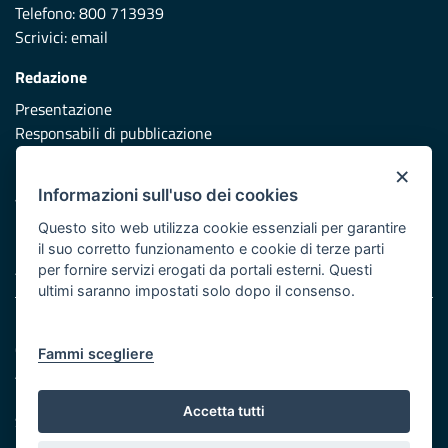
Telefono: 800 713939
Scrivici:
email
Redazione
Presentazione
Responsabili di pubblicazione
×
Protezione civile
Informazioni sull'uso dei cookies
Vai al sito di Protezione Civile Puglia
Questo sito web utilizza cookie essenziali per garantire
Iniziativa finanziata con risorse del POR Puglia 2014/2020 -
il suo corretto funzionamento e cookie di terze parti
Asse XI
per fornire servizi erogati da portali esterni. Questi
ultimi saranno impostati solo dopo il consenso.
Note legali
Cookie e privacy
Fammi scegliere
Atti di notifica
Feed RSS
Accetta tutti
Servizi Intranet