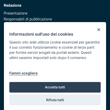
Redazione
Presentazione
Responsabili di pubblicazione
×
Protezione civile
Informazioni sull'uso dei cookies
Vai al sito di Protezione Civile Puglia
Questo sito web utilizza cookie essenziali per garantire
Iniziativa finanziata con risorse del POR Puglia 2014/2020 -
il suo corretto funzionamento e cookie di terze parti
Asse XI
per fornire servizi erogati da portali esterni. Questi
ultimi saranno impostati solo dopo il consenso.
Note legali
Cookie e privacy
Fammi scegliere
Atti di notifica
Feed RSS
Accetta tutti
Servizi Intranet
Rifiuta tutti
© Regione Puglia