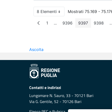
8 Elementi
Mostrati 75.169 - 75.176
Per pagina
1
...
9396
9397
9398
..
Pagina
Pagine intermedie
Pagina
Pagina
Pagin
Ascolta
Contatti e indirizzi
Lungomare N. Sauro, 33 - 70121 Bari
Via G. Gentile, 52 - 70126 Bari
Elenco PEC
e
Rubrica