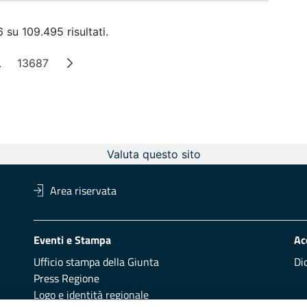
 su 109.495 risultati.
.
13687
a
Pagine intermedie
Pagina
Valuta questo sito
Area riservata
Eventi e Stampa
Ac
Ufficio stampa della Giunta
Di
Press Regione
Logo e identità regionale