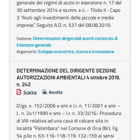
generale dei regimi di aiuto in esenzione n. 17 del
30 settembre 2014 e ss.mm. e ii. - Titolo II ‐ Capo
3 “Aiuti agli investimenti delle piccole e medie
imprese”. Seguito A.D. n. 537 del 08.08.2019.
Sezione:
Determinazioni dirigenziali aventi contenuto di
interesse generale
Argomenti:
Sviluppo economico, ricerca e innovazione
DETERMINAZIONE DEL DIRIGENTE SEZIONE
AUTORIZZAZIONI AMBIENTALI 4 ottobre 2019,
n. 242
Scarica
Ascolta
D.lgs. n. 152/2006 e smi e l.r. n. 11/2001 e smi –
L. n. 241/1990 e smi – l.r. n. 33/2016- Procedura
di VIA relativa ad una cava di calcare sita in
località “Palombara” nel Comune di Oria (Br), Fg.
54 p.lle n. 63-116-118-119-132-159 ai sensi