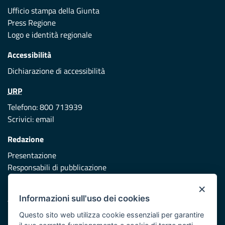
Ufficio stampa della Giunta
Press Regione
Logo e identità regionale
Accessibilità
Dichiarazione di accessibilità
URP
Telefono: 800 713939
Scrivici:
email
Redazione
Presentazione
Responsabili di pubblicazione
×
Protezione civile
Informazioni sull'uso dei cookies
Vai al sito di Protezione Civile Puglia
Questo sito web utilizza cookie essenziali per garantire
Iniziativa finanziata con risorse del POR Puglia 2014/2020 -