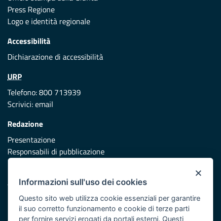
Press Regione
Logo e identità regionale
Accessibilità
Dichiarazione di accessibilità
URP
Telefono: 800 713939
Scrivici:
email
Redazione
Presentazione
Responsabili di pubblicazione
×
Protezione civile
Informazioni sull'uso dei cookies
Vai al sito di Protezione Civile Puglia
Questo sito web utilizza cookie essenziali per garantire
Iniziativa finanziata con risorse del POR Puglia 2014/2020 -
il suo corretto funzionamento e cookie di terze parti
Asse XI
per fornire servizi erogati da portali esterni. Questi