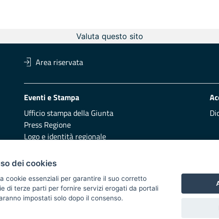
Valuta questo sito
Area riservata
Eventi e Stampa
Ac
Ufficio stampa della Giunta
Di
Press Regione
Logo e identità regionale
Redazione
Pr
uso dei cookies
Presentazione
Vai
a cookie essenziali per garantire il suo corretto
A
di terze parti per fornire servizi erogati da portali
Responsabili di pubblicazione
 saranno impostati solo dopo il consenso.
 2014/2020 - Asse XI