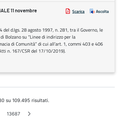
ALE 11 novembre
Scarica
Ascolta
4 del d.Igs. 28 agosto 1997, n. 281, tra il Governo, le
i Bolzano su “Linee di indirizzo per la
macia di Comunità” di cui all’art. 1, commi 403 e 406
 Atti n. 167/CSR del 17/10/2019).
0 su 109.495 risultati.
13687
a
agine intermedie
Pagina