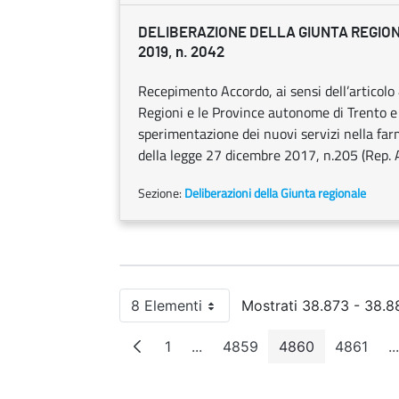
DELIBERAZIONE DELLA GIUNTA REGION
2019, n. 2042
Recepimento Accordo, ai sensi dell’articolo 
Regioni e le Province autonome di Trento e d
sperimentazione dei nuovi servizi nella far
della legge 27 dicembre 2017, n.205 (Rep.
Sezione:
Deliberazioni della Giunta regionale
8 Elementi
Mostrati 38.873 - 38.88
Per pagina
1
...
4859
4860
4861
...
Pagina
Pagine intermedie
Pagina
Pagina
Pagin
P