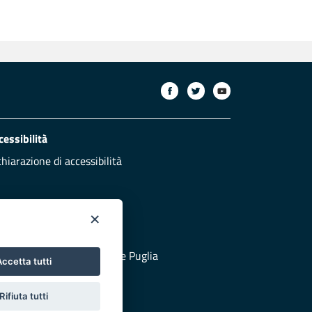
cessibilità
chiarazione di accessibilità
×
otezione civile
 al sito di Protezione Civile Puglia
ccetta tutti
Rifiuta tutti