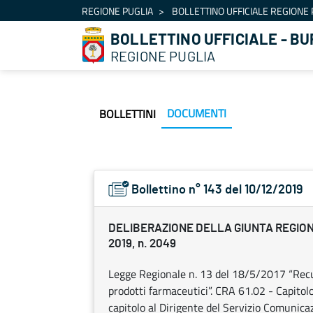
Navigazione
REGIONE PUGLIA
BOLLETTINO UFFICIALE REGIONE 
Salta al contenuto
BOLLETTINO UFFICIALE - BU
REGIONE PUGLIA
DOCUMENTI
BOLLETTINI
Bollettino n° 143 del 10/12/2019
DELIBERAZIONE DELLA GIUNTA REGION
2019, n. 2049
Legge Regionale n. 13 del 18/5/2017 “Recup
prodotti farmaceutici”. CRA 61.02 - Capitolo
capitolo al Dirigente del Servizio Comunicaz