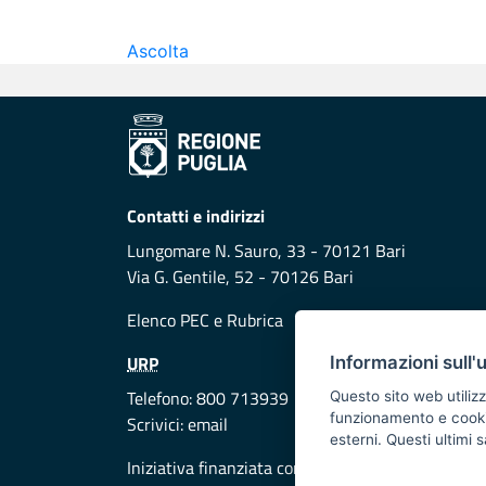
Ascolta
Contatti e indirizzi
Lungomare N. Sauro, 33 - 70121 Bari
Via G. Gentile, 52 - 70126 Bari
Elenco PEC
e
Rubrica
URP
Informazioni sull'
Telefono: 800 713939
Questo sito web utilizz
funzionamento e cookie 
Scrivici:
email
esterni. Questi ultimi
Iniziativa finanziata con risorse del POR Puglia