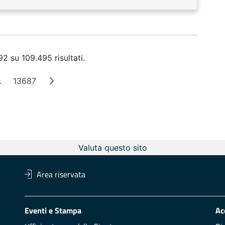
2 su 109.495 risultati.
.
13687
a
Pagine intermedie
Pagina
Valuta questo sito
Area riservata
Eventi e Stampa
Ac