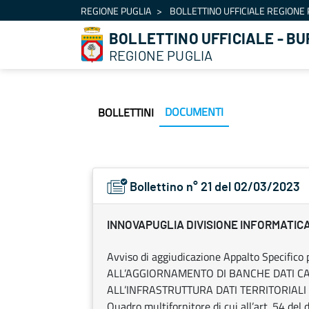
Navigazione
REGIONE PUGLIA
BOLLETTINO UFFICIALE REGIONE 
Salta al contenuto
BOLLETTINO UFFICIALE - BU
REGIONE PUGLIA
DOCUMENTI
BOLLETTINI
Bollettino n° 21 del 02/03/2023
INNOVAPUGLIA DIVISIONE INFORMATIC
Avviso di aggiudicazione Appalto Specifi
ALL’AGGIORNAMENTO DI BANCHE DATI C
ALL’INFRASTRUTTURA DATI TERRITORIALI 
Quadro multifornitore di cui all’art. 54 del 