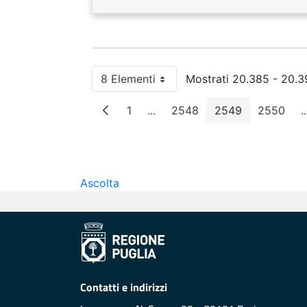
8 Elementi
Mostrati 20.385 - 20.39
Per pagina
1
...
2548
2549
2550
..
Pagina
Pagine intermedie
Pagina
Pagina
Pagin
Ascolta
Contatti e indirizzi