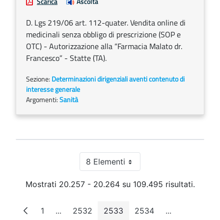
Scarica
Ascolta
D. Lgs 219/06 art. 112-quater. Vendita online di
medicinali senza obbligo di prescrizione (SOP e
OTC) - Autorizzazione alla “Farmacia Malato dr.
Francesco” - Statte (TA).
Sezione:
Determinazioni dirigenziali aventi contenuto di
interesse generale
Argomenti:
Sanità
8 Elementi
Per pagina
Mostrati 20.257 - 20.264 su 109.495 risultati.
1
...
2532
2533
2534
...
Pagina
Pagine intermedie
Pagina
Pagina
Pagina
Pagine interm