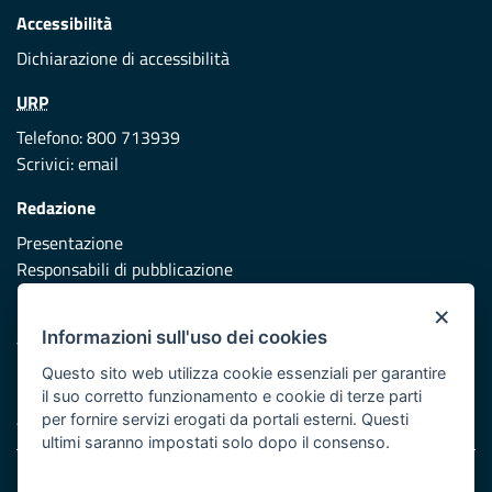
Accessibilità
Dichiarazione di accessibilità
URP
Telefono: 800 713939
Scrivici:
email
Redazione
Presentazione
Responsabili di pubblicazione
×
Protezione civile
Informazioni sull'uso dei cookies
Vai al sito di Protezione Civile Puglia
Questo sito web utilizza cookie essenziali per garantire
Iniziativa finanziata con risorse del POR Puglia 2014/2020 -
il suo corretto funzionamento e cookie di terze parti
Asse XI
per fornire servizi erogati da portali esterni. Questi
ultimi saranno impostati solo dopo il consenso.
Note legali