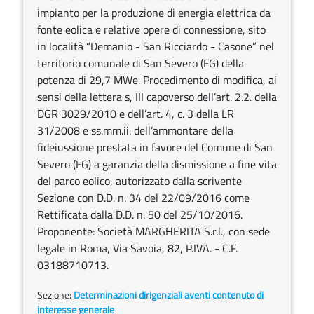
impianto per la produzione di energia elettrica da
fonte eolica e relative opere di connessione, sito
in località “Demanio - San Ricciardo - Casone” nel
territorio comunale di San Severo (FG) della
potenza di 29,7 MWe. Procedimento di modifica, ai
sensi della lettera s, III capoverso dell’art. 2.2. della
DGR 3029/2010 e dell’art. 4, c. 3 della LR
31/2008 e ss.mm.ii. dell’ammontare della
fideiussione prestata in favore del Comune di San
Severo (FG) a garanzia della dismissione a fine vita
del parco eolico, autorizzato dalla scrivente
Sezione con D.D. n. 34 del 22/09/2016 come
Rettificata dalla D.D. n. 50 del 25/10/2016.
Proponente: Società MARGHERITA S.r.l., con sede
legale in Roma, Via Savoia, 82, P.IVA. - C.F.
03188710713.
Sezione:
Determinazioni dirigenziali aventi contenuto di
interesse generale